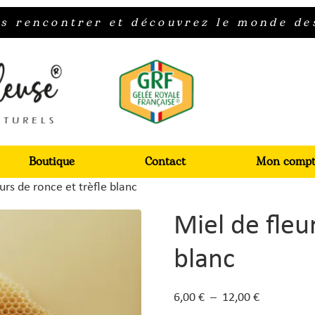
s rencontrer et découvrez le monde des
Boutique
Contact
Mon compt
urs de ronce et trèfle blanc
Miel de fleu
blanc
6,00
€
–
12,00
€