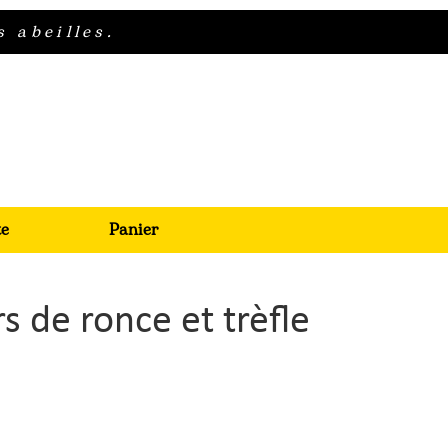
 abeilles.
e
Panier
rs de ronce et trèfle