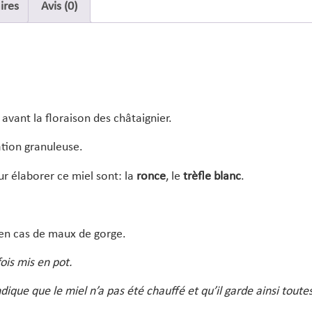
ires
Avis (0)
t avant la floraison des châtaignier.
sation granuleuse.
our élaborer ce miel sont: la
ronce
, le
trèfle
blanc
.
 en cas de maux de gorge.
fois mis en pot.
dique que le miel n’a pas été chauffé et qu’il garde ainsi toute