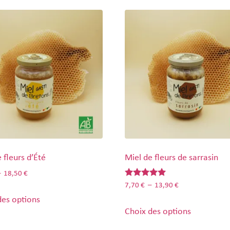
 fleurs d’Été
Miel de fleurs de sarrasin
–
18,50
€
Note
7,70
€
–
13,90
€
5.00
des options
sur 5
Choix des options